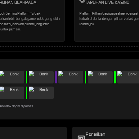
RUHAN OLAHRAGA
TARUHAN LIVE KASINO
ook Gaming Platform Terbaik
Platform Pilihan bagi perusahaan-perusa
kan lebih banyak game, odds yang lebih
terbaik di dunia, dengan pilihan variasi g
 dan menyediakan pilihan yang lebih
terbanyak
untuk pemain.
an tidak dapat diproses
Penarikan