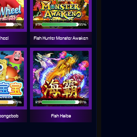
80%
RTP
95%
heel
Fish Hunter Monster Awaken
85%
RTP
91%
Spongebob
Fish Haiba