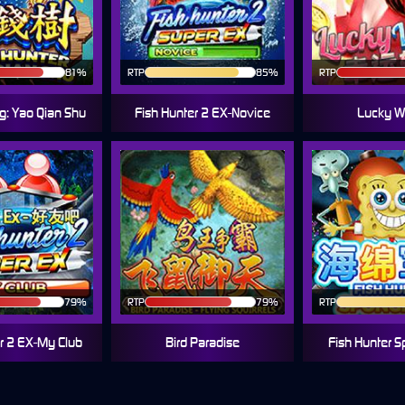
81%
RTP
85%
RTP
g: Yao Qian Shu
Fish Hunter 2 EX-Novice
Lucky W
79%
RTP
79%
RTP
r 2 EX-My Club
Bird Paradise
Fish Hunter 