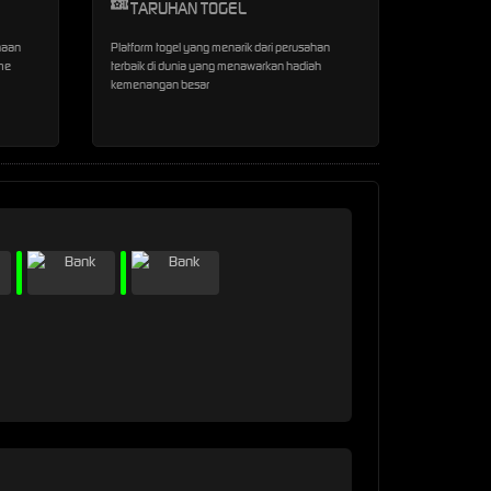
TARUHAN TOGEL
haan
Platform togel yang menarik dari perusahan
ame
terbaik di dunia yang menawarkan hadiah
kemenangan besar