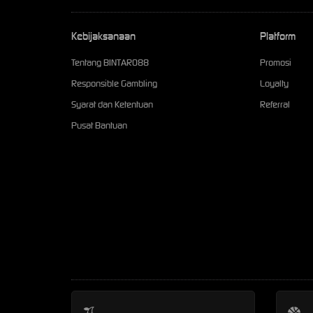
Kebijaksanaan
Platform
Tentang BINTARO88
Promosi
Responsible Gambling
Loyalty
Syarat dan Ketentuan
Referral
Pusat Bantuan