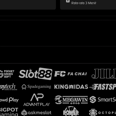
Rata-rata 3 Menit