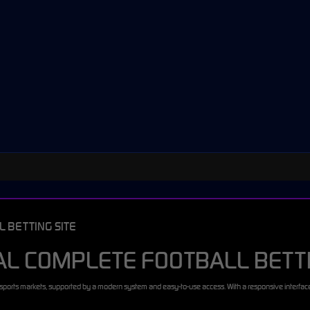
L BETTING SITE
IAL COMPLETE FOOTBALL BETTI
onal sports markets, supported by a modern system and easy-to-use access. With a responsive interfac