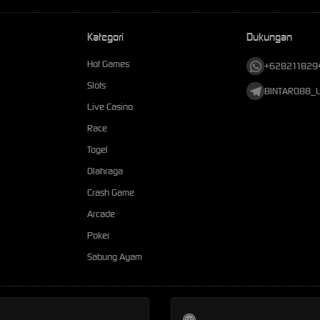
Kategori
Dukungan
Hot Games
+628211829
Slots
BINTARO88_L
Live Casino
Race
Togel
Olahraga
Crash Game
Arcade
Poker
Sabung Ayam