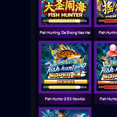
RTP
86%
RTP
Fish Hunting: Da Sheng Nao Hai
Fish Huntin
RTP
86%
RTP
Fish Hunter 2 EX-Newbie
Fish Hunte